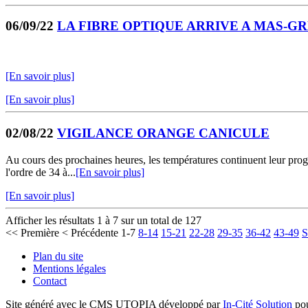
06/09/22
LA FIBRE OPTIQUE ARRIVE A MAS-G
[En savoir plus]
[En savoir plus]
02/08/22
VIGILANCE ORANGE CANICULE
Au cours des prochaines heures, les températures continuent leur progr
l'ordre de 34 à...
[En savoir plus]
[En savoir plus]
Afficher les résultats 1 à 7 sur un total de 127
<< Première
< Précédente
1-7
8-14
15-21
22-28
29-35
36-42
43-49
S
Plan du site
Mentions légales
Contact
Site généré avec le CMS UTOPIA développé par
In-Cité Solution
pou