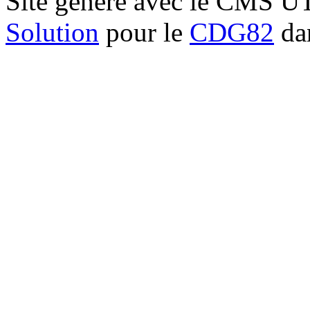
Site généré avec le CMS 
Solution
pour le
CDG82
dan