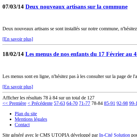
07/03/14
Deux nouveaux artisans sur la commune
Deux nouveaux artisans se sont installés sur notre commune, n'hési
[En savoir plus]
18/02/14
Les menus de nos enfants du 17 Février au 4
Les menus sont en ligne, n'hésitez pas à les consulter sur la page de l'
[En savoir plus]
Afficher les résultats 78 à 84 sur un total de 127
<< Première
< Précédente
57-63
64-70
71-77
78-84
85-91
92-98
99-
Plan du site
Mentions légales
Contact
Site généré avec le CMS UTOPIA développé par
In-Cité Solution
pou