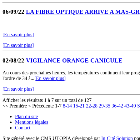
06/09/22
LA FIBRE OPTIQUE ARRIVE A MAS-G
[En savoir plus]
[En savoir plus]
02/08/22
VIGILANCE ORANGE CANICULE
Au cours des prochaines heures, les températures continuent leur progr
l'ordre de 34 à...
[En savoir plus]
[En savoir plus]
Afficher les résultats 1 à 7 sur un total de 127
<< Première
< Précédente
1-7
8-14
15-21
22-28
29-35
36-42
43-49
S
Plan du site
Mentions légales
Contact
Site généré avec le CMS UTOPIA développé par
In-Cité Solution
pou