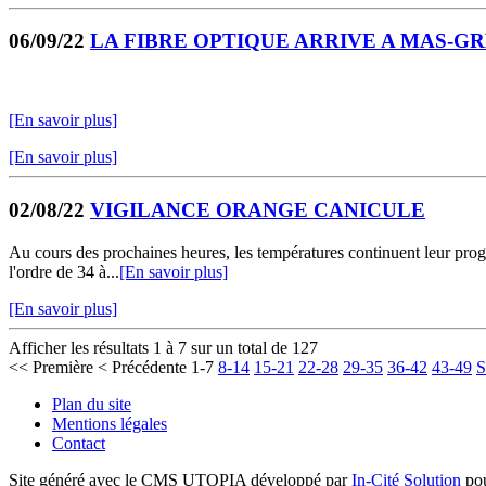
06/09/22
LA FIBRE OPTIQUE ARRIVE A MAS-G
[En savoir plus]
[En savoir plus]
02/08/22
VIGILANCE ORANGE CANICULE
Au cours des prochaines heures, les températures continuent leur progr
l'ordre de 34 à...
[En savoir plus]
[En savoir plus]
Afficher les résultats 1 à 7 sur un total de 127
<< Première
< Précédente
1-7
8-14
15-21
22-28
29-35
36-42
43-49
S
Plan du site
Mentions légales
Contact
Site généré avec le CMS UTOPIA développé par
In-Cité Solution
pou