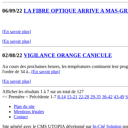
06/09/22
LA FIBRE OPTIQUE ARRIVE A MAS-G
[En savoir plus]
[En savoir plus]
02/08/22
VIGILANCE ORANGE CANICULE
Au cours des prochaines heures, les températures continuent leur progr
l'ordre de 34 à...
[En savoir plus]
[En savoir plus]
Afficher les résultats 1 à 7 sur un total de 127
<< Première
< Précédente
1-7
8-14
15-21
22-28
29-35
36-42
43-49
S
Plan du site
Mentions légales
Contact
Site généré avec le CMS UTOPIA développé par
In-Cité Solution
pou